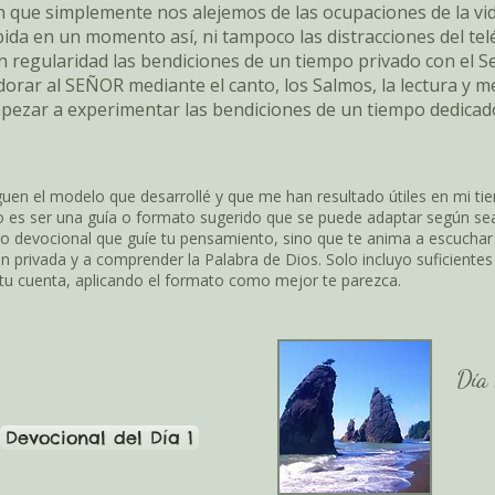
n que simplemente nos alejemos de las ocupaciones de la v
bida en un momento así, ni tampoco las distracciones del telé
n regularidad las bendiciones de un tiempo privado con el
dorar al SEÑOR mediante el canto, los Salmos, la lectura y me
ezar a experimentar las bendiciones de un tiempo dedicado
guen el modelo que desarrollé y que me han resultado útiles en mi ti
 es ser una guía o formato sugerido que se puede adaptar según se
ro devocional que guíe tu pensamiento, sino que te anima a escuchar l
n privada y a comprender la Palabra de Dios. Solo incluyo suficiente
tu cuenta, aplicando el formato como mejor te parezca.
Día
Devocional del Día 1