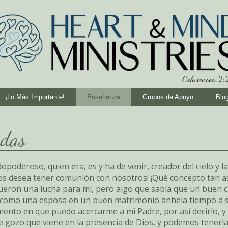
Colosenses 2
¡Lo Más Importante!
Enseñanza
Grupos de Apoyo
Blo
adas
oderoso, quien era, es y ha de venir, creador del cielo y la 
Dios desea tener comunión con nosotros! ¡Qué concepto ta
fueron una lucha para mí, pero algo que sabía que un buen c
 como una esposa en un buen matrimonio anhela tiempo a s
ento en que puedo acercarme a mi Padre, por así decirlo, y 
 de gozo que viene en la presencia de Dios, y podemos tener