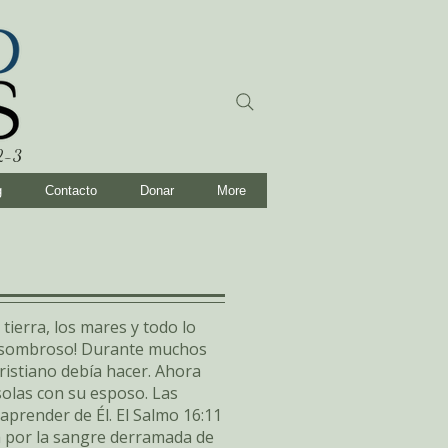
:2-3
g
Contacto
Donar
More
tierra, los mares y todo lo
n asombroso! Durante muchos
ristiano debía hacer. Ahora
olas con su esposo. Las
aprender de Él. El Salmo 16:11
la por la sangre derramada de